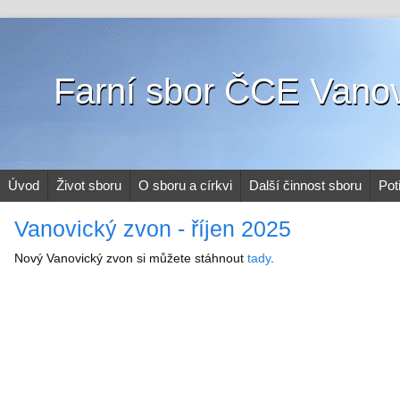
Farní sbor ČCE Vano
Úvod
Život sboru
O sboru a církvi
Další činnost sboru
Pot
Vanovický zvon - říjen 2025
Nový Vanovický zvon si můžete stáhnout
tady
.