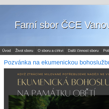
Farní sbor ČCE Vano
Úvod
Život sboru
O sboru a církvi
Další činnost sboru
Pot
Pozvánka na ekumenickou bohoslužbu